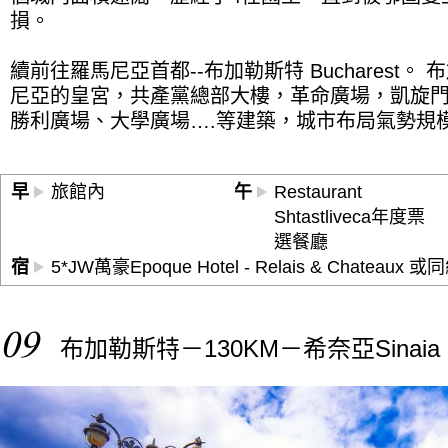
損。
續前往羅馬尼亞首都--布加勒斯特 Bucharest
尼亞的皇宮，共產黨總部大樓，革命廣場，凱旋
勝利廣場、大學廣場….等建築，城市布局氣勢規
早
旅館內
午
Restaurant
Shtastliveca年度票
選餐廳
宿
5*JW萬豪Epoque Hotel - Relais & Chateaux 或
09
布加勒斯特－130KM－希奈亞Sinaia