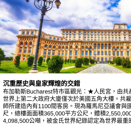
沉重歷史與皇家輝煌的交錯
布加勒斯Bucharest特市區觀光：★人民宮，
世界上第二大政府大廈僅次於美國五角大樓。共雇用2
師所建造內有1100間客房。現為羅馬尼亞議會與
尺，總樓面面積365,000平方公尺，體積2,550,
4,098,500公噸，被金氏世界紀錄認定為世界最