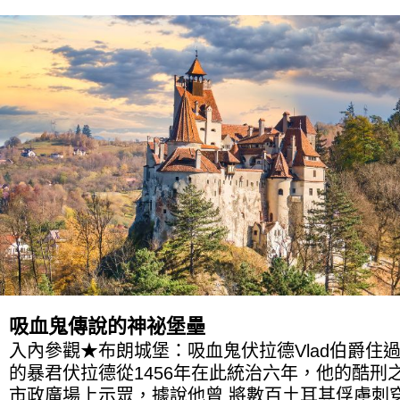
吸血鬼傳說的神祕堡壘
入內參觀★布朗城堡：吸血鬼伏拉德Vlad伯爵住
的暴君伏拉德從1456年在此統治六年，他的酷刑
市政廣場上示眾，據說他曾 將數百土耳其俘虜刺