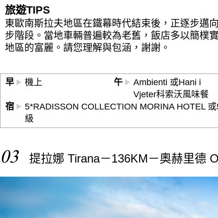
旅遊TIPS
東歐南斯拉夫地區在鐵幕時代結束後，正逐步邁
步階段。當地車輛普遍較為老舊，飯店多以簡樸
地區的富麗。請您理解與包涵，謝謝。
早
機上
午
Ambienti 或Hani i
Vjeter科索沃風味餐
宿
5*RADISSON COLLECTION MORINA HOTEL 或5*Ti
級
03
提拉娜 Tirana－136KM－奧赫里德 