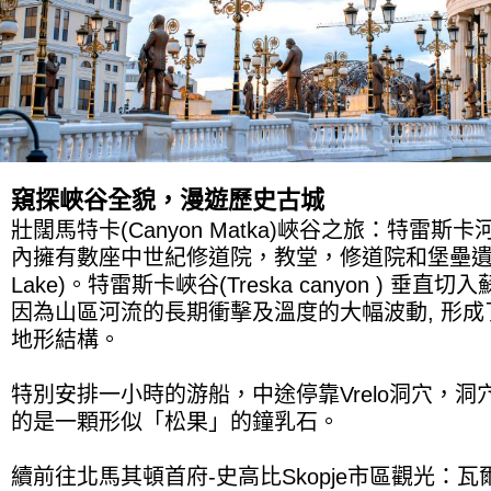
窺探峽谷全貌，漫遊歷史古城
壯闊馬特卡(Canyon Matka)峽谷之旅：特雷斯卡河(T
內擁有數座中世紀修道院，教堂，修道院和堡壘遺跡
Lake)。特雷斯卡峽谷(Treska canyon ) 垂直切入蘇
因為山區河流的長期衝擊及溫度的大幅波動, 形
地形結構。
特別安排一小時的游船，中途停靠Vrelo洞穴，
的是一顆形似「松果」的鐘乳石。
續前往北馬其頓首府-史高比Skopje市區觀光：