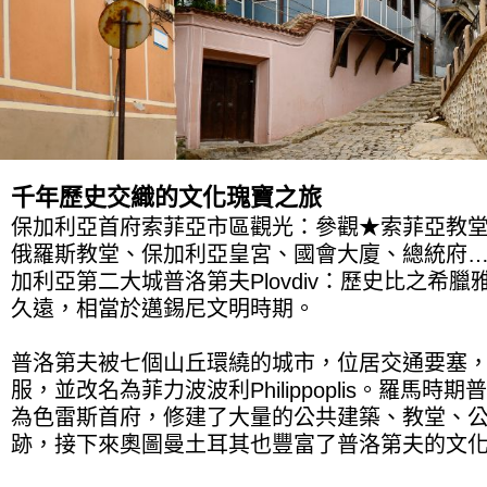
千年歷史交織的文化瑰寶之旅
保加利亞首府索菲亞市區觀光：參觀★索菲亞教堂
俄羅斯教堂、保加利亞皇宮、國會大廈、總統府…
加利亞第二大城普洛第夫Plovdiv：歷史比之希
久遠，相當於邁錫尼文明時期。
普洛第夫被七個山丘環繞的城市，位居交通要塞
服，並改名為菲力波波利Philippoplis。羅馬時期普
為色雷斯首府，修建了大量的公共建築、教堂、
跡，接下來奧圖曼土耳其也豐富了普洛第夫的文