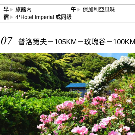
早
旅館內
午
保加利亞風味
宿
4*Hotel Imperial 或同級
07
普洛第夫－105KM－玫瑰谷－100