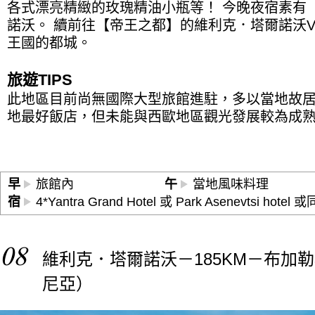
各式漂亮精緻的玫瑰精油小瓶等！ 今晚夜宿素有
諾沃。 續前往【帝王之都】的維利克．塔爾諾沃Velik
王國的都城。
旅遊TIPS
此地區目前尚無國際大型旅館進駐，多以當地故
地最好飯店，但未能與西歐地區觀光發展較為成
早
旅館內
午
當地風味料理
宿
4*Yantra Grand Hotel 或 Park Asenevtsi hotel 
08
維利克．塔爾諾沃－185KM－布加勒斯特
尼亞）