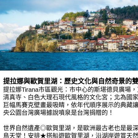
提拉娜與歐賀里湖：歷史文化與自然奇景的
提拉娜Tirana市區觀光：市中心的斯堪德貝廣
清真寺、白色大理石現代風格的文化宮；北為國
巨幅馬賽克壁畫最吸睛，依年代順序展示的典藏
央公園台灣廣場據說噴泉是台灣捐贈的！
世界自然遺產◎歐賀里湖，是歐洲最古老也是最
鳥天堂！安排★搭船遊歐賀里湖，沿湖岸遊賞天