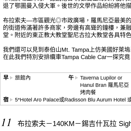
退了鄂圖曼入侵大軍。後世的文學作品紛紛將他
布拉索夫—市區觀光◎市政廣場，羅馬尼亞最美
的街道佈滿著許多商家，旁邊有高聳的鐘樓，兼
堂。附近的東正教大教堂聖尼古拉大教堂各具特
我們還可以見到泰伯山Mt. Tampa上仿美國好萊
在此我們特別安排纜車Tampa Cable Car一探究
早
旅館內
午
Taverna Lupilor or
Hanul Bran 羅馬尼亞
烤肉餐
宿
5*Hotel Aro Palace或Radisson Blu Aurum Hote
11
布拉索夫－140KM－錫吉什瓦拉 Sigh