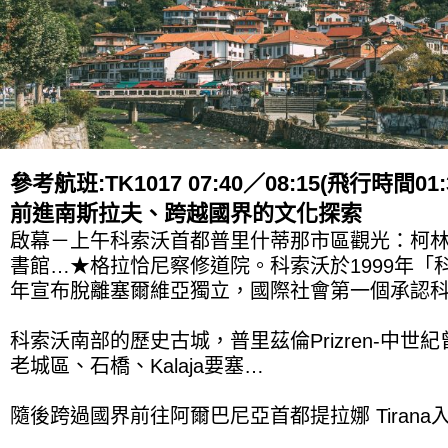
參考航班:TK1017 07:40／08:15(飛行時間01:
前進南斯拉夫、跨越國界的文化探索
啟幕－上午科索沃首都普里什蒂那市區觀光：柯
書館…★格拉恰尼察修道院。科索沃於1999年「科
年宣布脫離塞爾維亞獨立，國際社會第一個承認
科索沃南部的歷史古城，普里茲倫Prizren-中
老城區、石橋、Kalaja要塞…
隨後跨過國界前往阿爾巴尼亞首都提拉娜 Tirana