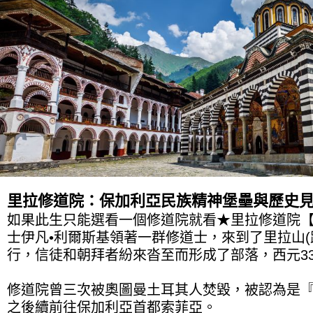
里拉修道院：保加利亞民族精神堡壘與歷史
如果此生只能選看一個修道院就看★里拉修道院【U
士伊凡•利爾斯基領著一群修道士，來到了里拉山(
行，信徒和朝拜者紛來沓至而形成了部落，西元3
修道院曾三次被奧圖曼土耳其人焚毀，被認為是
之後續前往保加利亞首都索菲亞。