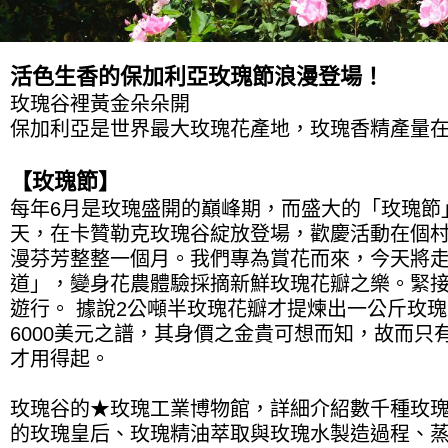
活色生香的保加利亞玫瑰節浪漫登場！
玫瑰谷裡黃金朵朵開
保加利亞是世界最大玫瑰花產地，玫瑰香精產量
【玫瑰節】
每年6月是玫瑰盛開的巔峰期，而盛大的「玫瑰節
天，在卡贊勒克玫瑰谷綻放登場，歡慶活動在個
漫芬芳整整一個月。我們專為賞花而來，今天將
道」，變身花農體驗採摘新鮮玫瑰花瓣之樂。緊
遊行。 據說2公噸半玫瑰花瓣才提煉出一公斤玫瑰油
6000美元之譜，其身價之金貴可想而知，故而只
才用得起。
玫瑰谷的★玫瑰工業博物館，詳細介紹數千種玫
的玫瑰皇后、玫瑰精油萃取與玫瑰水製造過程、