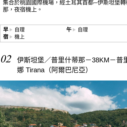
集合於桃園國際機場，經土耳其首都─伊斯坦堡轉
那，夜宿機上。
早
自理
午
自理
宿
機上
02
伊斯坦堡／普里什蒂那－38KM－普里
娜 Tirana（阿爾巴尼亞）