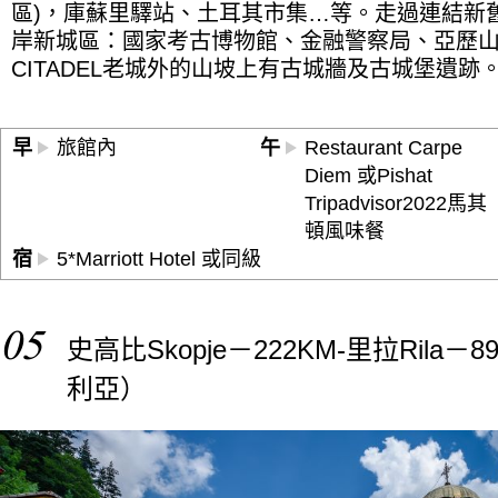
區)，庫蘇里驛站、土耳其市集…等。走過連結新
岸新城區：國家考古博物館、金融警察局、亞歷
CITADEL老城外的山坡上有古城牆及古城堡遺跡
早
旅館內
午
Restaurant Carpe
Diem 或Pishat
Tripadvisor2022馬其
頓風味餐
宿
5*Marriott Hotel 或同級
05
史高比Skopje－222KM-里拉Rila－
利亞）