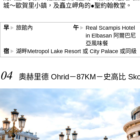
城～歐賀里小鎮，及矗立岬角的●聖約翰教堂。
早
旅館內
午
Real Scampis Hotel
in Elbasan 阿爾巴尼
亞風味餐
宿
湖畔Metropol Lake Resort 或 City Palace 或同級
04
奧赫里德 Ohrid－87KM－史高比 Sko