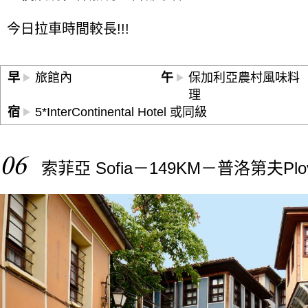
今日拉車時間較長!!!
早
旅館內
午
保加利亞農村風味料
理
宿
5*InterContinental Hotel 或同級
06
索菲亞 Sofia－149KM－普洛第夫Plov