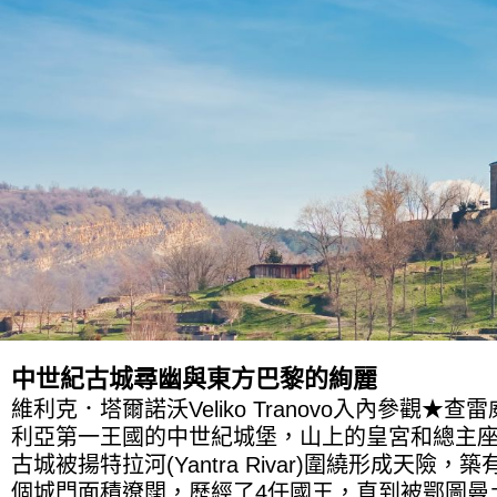
中世紀古城尋幽與東方巴黎的絢麗
維利克．塔爾諾沃Veliko Tranovo入內參觀★查雷威茲城
利亞第一王國的中世紀城堡，山上的皇宮和總主
古城被揚特拉河(Yantra Rivar)圍繞形成天險
個城門面積遼闊，歷經了4任國王，直到被鄂圖曼