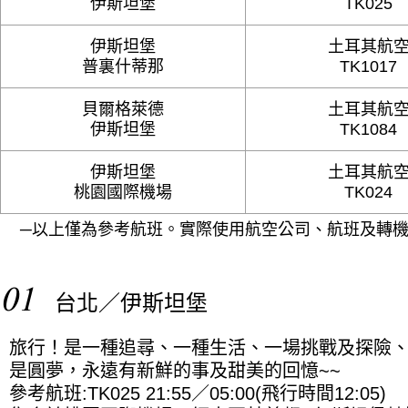
伊斯坦堡
TK025
伊斯坦堡
土耳其航
普裏什蒂那
TK1017
貝爾格萊德
土耳其航
伊斯坦堡
TK1084
伊斯坦堡
土耳其航
桃園國際機場
TK024
─以上僅為參考航班。實際使用航空公司、航班及轉機
01
台北／伊斯坦堡
旅行！是一種追尋、一種生活、一場挑戰及探險
是圓夢，永遠有新鮮的事及甜美的回憶~~
參考航班:TK025 21:55／05:00(飛行時間12:05)