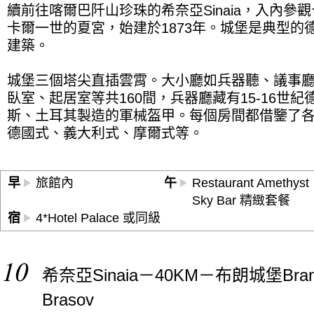
續前往喀爾巴阡山珍珠的希奈亞Sinaia，入內
卡爾一世的夏宮，始建於1873年。城堡是典型的
建築。
城堡三個塔尖直插雲霄。大小廳如兵器聽、議事
臥室、起居室等共160間，兵器廳藏有15-16世
斯、土耳其製造的軍械盔甲。每個房間都借鑒了
德國式、義大利式、摩爾式等。
早
旅館內
午
Restaurant Amethyst
Sky Bar 精緻套餐
宿
4*Hotel Palace 或同級
10
希奈亞Sinaia－40KM－布朗城堡Br
Brasov