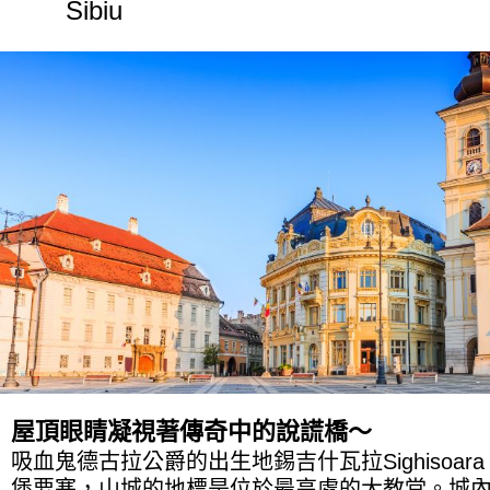
Sibiu
屋頂眼睛凝視著傳奇中的說謊橋～
吸血鬼德古拉公爵的出生地錫吉什瓦拉Sighisoara
堡要塞，山城的地標是位於最高處的大教堂。城