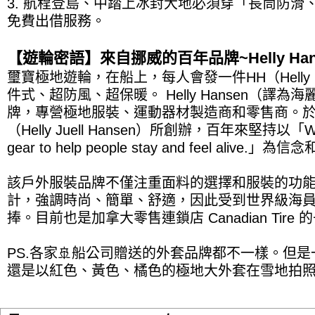
3. 航程登島、中踏上冰封大地必須穿「長筒防滑
免費出借服務。
【遊輪密語】來自挪威的百年品牌~Helly Han
璽寶極地遊輪，在船上，每人會發一件HH（Helly 
件式、超防風、超保暖。 Helly Hansen（譯
牌，專營極地服裝、運動器材製造商和零售商。於1
（Helly Juell Hansen）所創辦，百年來堅持以「We ma
gear to help people stay and feel alive.」
該戶外服裝品牌不僅注重面料的選擇和服裝的功
計，強調時尚、簡單、舒適，因此受到世界級海
捧。目前也是加拿大零售連鎖店 Canadian Tir
PS.各家🚢船公司贈送的外套品牌都不一樣。但是
還是以紅色、黃色、橘色的極地大外套在雪地拍