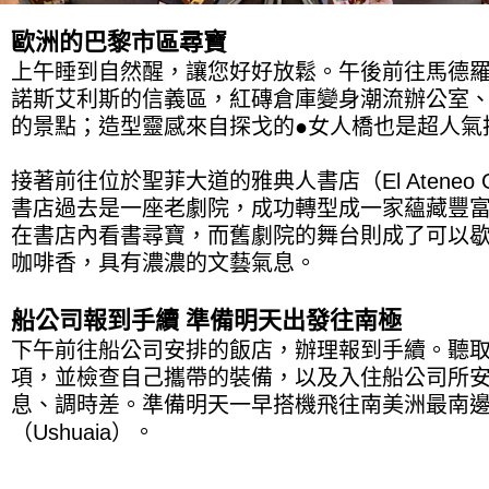
歐洲的巴黎市區尋寶
上午睡到自然醒，讓您好好放鬆。午後前往馬德羅港（P
諾斯艾利斯的信義區，紅磚倉庫變身潮流辦公室
的景點；造型靈感來自探戈的●女人橋也是超人氣
接著前往位於聖菲大道的雅典人書店（El Ateneo Gr
書店過去是一座老劇院，成功轉型成一家蘊藏豐
在書店內看書尋寶，而舊劇院的舞台則成了可以
咖啡香，具有濃濃的文藝氣息。
船公司報到手續 準備明天出發往南極
下午前往船公司安排的飯店，辦理報到手續。聽
項，並檢查自己攜帶的裝備，以及入住船公司所
息、調時差。準備明天一早搭機飛往南美洲最南
（Ushuaia）。