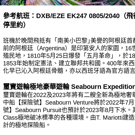
參考航班：DXB/EZE EK247 0805/204
停里約）
班機於晚間飛抵有「南美小巴黎｣美譽的阿根廷首
前的阿根廷（Argentina）是印第安人的家園，
殖民地，1810年5月25日爆發「五月革命」，於1
1853年始制定憲法、建立聯邦共和國。400年
化早已沁入阿根廷骨髓，亦以西班牙語為官方語
璽寶遊輪極地豪華遊輪 Seabourn Expedi
璽寶遊輪在2022及2023年將有二艘全新為極地
中船【探險號】Seabourn Venture將於202
號】Seabourn Pursuit也預計於2023年8月下水
Class極地破冰標準的各種環境。由T. Mariot
計的極地探險船。