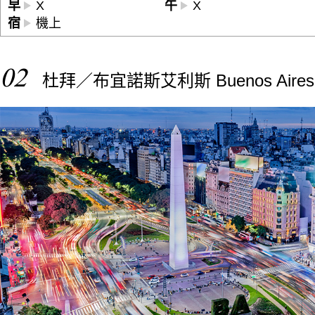
早
X
午
X
宿
機上
02
杜拜／布宜諾斯艾利斯 Buenos Air