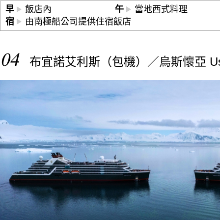
早
飯店內
午
當地西式料理
宿
由南極船公司提供住宿飯店
04
布宜諾艾利斯（包機）／烏斯懷亞 Ush