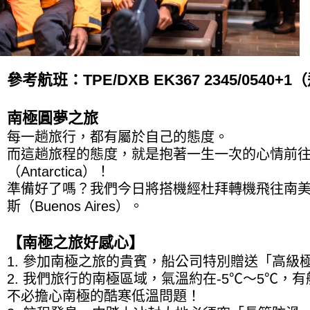
參考航班：TPE/DXB EK367 2345/0540
南極圓夢之旅
每一趟旅行，都有屬於自己的態度。
而這趟旅程的態度，就是抱著一生一次的心情前
（Antarctica）！
準備好了嗎？我們今日將搭機經杜拜轉機飛往南
斯（Buenos Aires）。
【南極之旅好感心】
1. 參加南極之旅的貴賓，船公司特別贈送「高級
2. 我們旅行的南極區域，氣溫約在-5℃〜5℃，
不必擔心南極的酷寒低溫問題！