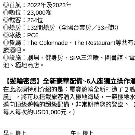
◎首航：2022年及2023年
◎噸位：23,000噸
◎載客：264位
◎艙房：132間艙房（全陽台套房／33㎡起）
◎冰級：PC6
◎餐廳：The Colonnade、The Restaura
廳酒吧。
◎設施：劇場、健身房、SPA三溫暖、圖書館、
池、極地商店。
【遊輪密語】全新豪華配備~6人座獨立操作
在此必須特別介紹的是：璽寶遊輪全新打造了２
艇」，將可以搭載旅客潛入極地海域，一窺極地
邁向頂級遊輪的超級配備，非常期待您的登臨。（
每人每次約USD1,000元。）
早
機上
午
機上