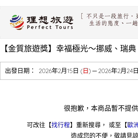
【金質旅遊獎】幸福極光～挪威、瑞典
出發日期：
2026年2月15日 (
日
) ─ 2026年2月24
很抱歉，本商品暫不提
可改往【
找行程
】重新搜尋， 或至【
歐
造成您的不便，敬請見